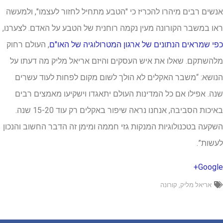
שים רבים מיהרו להכריז כי "הטבע מתחיל לחזור לעצמו", ולמעשה
ו במשבר הקורונה מעין נקמה רוחנית של הטבע על האדם. לצערנו,
י שמראים הנתונים של ארגון המטרולוגיה של האו"ם
, העולם רחוק
השתקם. שאלו את איש העסקים והיזם אריאל מליק מה דעתו על
ושא: “משבר האקלים לא הולך לשום מקום לפחות לעוד עשרים
ה. אפילו אם כל המדינות העולם יתאגדו וישקיעו מאמצים רבים
באיכות הסביבה, אנחנו נראה שיפור באקלים רק עוד 15-20 שנה.
קעה בטכנולוגיות המנקות גזי חממה ומימן זה הדבר החשוב והנכון
שות”.
Googl
אריאל מליק
,
קורונה