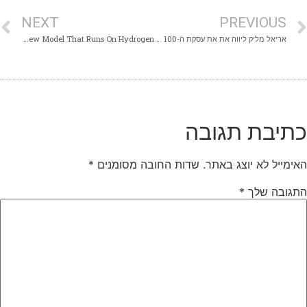
NEXT
PREVIOUS
אריאל מליק ליווה את את עסקת ה-100 מיליון דולר של "פרדיים גאופיסיקל"
Renault Provides a Glimpse of New Model That Runs On Hydrogen
תיבת תגובה
ימייל לא יוצג באתר.
שדות החובה מסומנים
*
תגובה שלך
*