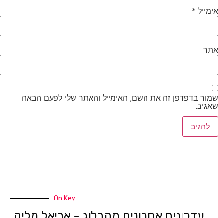
מייל
*
תר
מור בדפדפן זה את השם, האימייל והאתר שלי לפעם הבאה
גיב.
On Key
עדכונים אחרונים מהבלוג - אריאל מליק