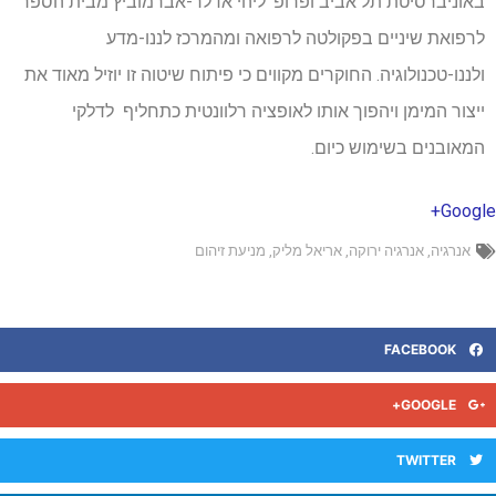
באוניברסיטת תל אביב ופרופ' ליהי אדלר-אברמוביץ מבית הספר
לרפואת שיניים בפקולטה לרפואה ומהמרכז לננו-מדע
ולננו-טכנולוגיה. החוקרים מקווים כי פיתוח שיטוה זו יוזיל מאוד את
ייצור המימן ויהפוך אותו לאופציה רלוונטית כתחליף לדלקי
המאובנים בשימוש כיום.
Googl
אנרגיה
,
אנרגיה ירוקה
,
אריאל מליק
,
מניעת זיהום
FACEBOOK
GOOGLE+
TWITTER