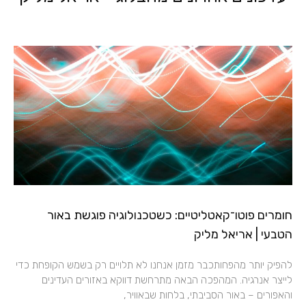
חומרים פוטו־קאטליטיים: כשטכנולוגיה פוגשת באור
הטבעי | אריאל מליק
להפיק יותר מהפחותכבר מזמן אנחנו לא תלויים רק בשמש הקופחת כדי
לייצר אנרגיה. המהפכה הבאה מתרחשת דווקא באזורים העדינים
והאפורים – באור הסביבתי, בלחות שבאוויר,