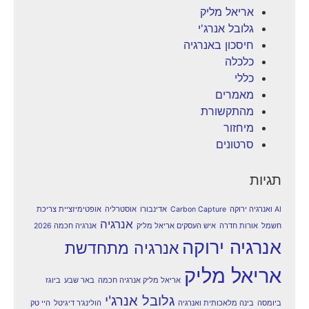
אריאל מליק
גלובל אנרג'י
חיסכון באנרגיה
כלכלה
כללי
מאמרים
מהתקשורת
מיחזור
סרטונים
תגיות
AI ואנרגיה ירוקה
Carbon Capture
אדינבורו
אוסטרליה
אופטימיזציית צריכת
אנרגיה
חשמל
אורות חדרה
איש העסקים אריאל מליק
אנרגיה חכמה 2026
אנרגיה ירוקה
אנרגיה מתחדשת
אריאל מליק
אריאל מליק אנרגיה חכמה
באר שבע
ביוגז
גלובל אנרג'י
ביומסה
בינה מלאכותית ואנרגיה
הולינג'ר דיגיטל
היי טק